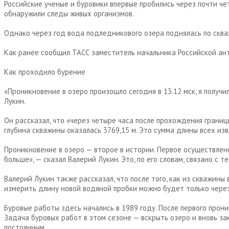
Российские ученые и буровики впервые пробились через почти че
обнаружили следы живых организмов.
Однако через год вода подледникового озера поднялась по скваж
Как ранее сообщил ТАСС заместитель начальника Российской ант
Как проходило бурение
«Проникновение в озеро произошло сегодня в 13.12 мск, я получ
Лукин.
Он рассказал, что «через четыре часа после прохождения границ
глубина скважины оказалась 3769,15 м. Это сумма длины всех из
Проникновение в озеро — второе в истории. Первое осуществлено
больше», — сказал Валерий Лукин. Это, по его словам, связано с
Валерий Лукин также рассказал, что после того, как из скважины
измерить длину новой водяной пробки можно будет только через
Буровые работы здесь начались в 1989 году. После первого прони
Задача буровых работ в этом сезоне — вскрыть озеро и вновь за
постоянным.