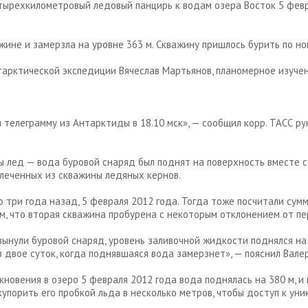
тырехкилометровый ледовый панцирь к водам озера Восток 5 февра
ине и замерзла на уровне 363 м. Скважину пришлось бурить по нов
арктической экспедиции Вячеслав Мартьянов, планомерное изучени
ил телеграмму из Антарктиды в 18.10 мск», — сообщил корр. ТАСС 
ы лед — вода буровой снаряд был поднят на поверхность вместе с
влеченных из скважины ледяных кернов.
 три года назад, 5 февраля 2012 года. Тогда тоже посчитали сумм
 тем, что вторая скважина пробурена с некоторым отклонением от п
 вынули буровой снаряд, уровень заливочной жидкости поднялся на
 двое суток, когда поднявшаяся вода замерзнет», — пояснил Вале
кновения в озеро 5 февраля 2012 года вода поднялась на 380 м, и
купорить его пробкой льда в несколько метров, чтобы доступ к у