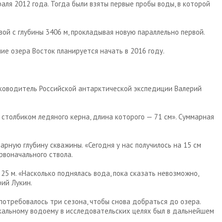
ля 2012 года. Тогда были взяты первые пробы воды, в которой
ой с глубины 3406 м, прокладывая новую параллельно первой.
е озера Восток планируется начать в 2016 году.
руководитель Российской антарктической экспедиции Валерий
 столбиком ледяного керна, длина которого — 71 см». Суммарная
арную глубину скважины. «Сегодня у нас получилось на 15 см
ервоначального ствола.
 25 м. «Насколько поднялась вода, пока сказать невозможно,
рий Лукин.
 потребовалось три сезона, чтобы снова добраться до озера.
никальному водоему в исследовательских целях был в дальнейшем