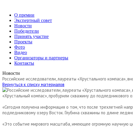
О премии
Экспертный совет
Новости
Победители
Принять участие
Проекты
Фото
Видео
Организаторы и партнеры
Контакты
Новости
Российские исследователи, лауреаты «Хрустального компаса», в
Вернуться к списку материалов
«Хрустальный компас», пробурили скважину до подледникового о
«Сегодня получена информация о том, что после трехлетней нап
подледниковому озеру Восток. Глубина скважины по длине ледяно
«Это событие мирового масштаба, имеющее огромную научную це