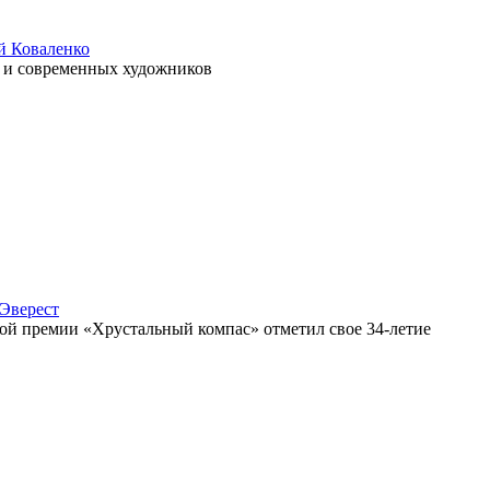
й Коваленко
и и современных художников
 Эверест
ной премии «Хрустальный компас» отметил свое 34-летие