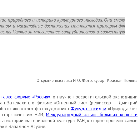
ние природного и историко-культурного наследия. Они смело
иативы и масштабные достижения становятся примером для
расная Поляна за многолетнее сотрудничество и совместную
Открытие выставки РГО. Фото: курорт Красная Поляна
тавке-форуме «Россия»
,
о научно-просветительской экспедиции
ван Затевахин, о фильме «Огненный лис» (режиссер — Дмитрий
работы японского фотохудожника
Фукуда Тосидзи
«Природа без
антарктическим НИИ,
Международный альянс больших кошек и
ута истории материальной культуры РАН, которые провели самые
а» в Западном Асуане.