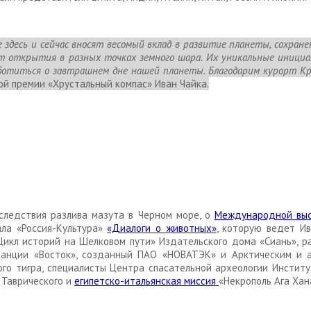
здесь и сейчас вносят весомый вклад в развитие планеты, сохране
т открытия в разных точках земного шара. Их уникальные иниц
аботиться о завтрашнем дне нашей планеты. Благодарим курорт К
й премии «Хрустальный компас» Иван Чайка.
следствия разлива мазута в Черном море, о
Международной выс
ала «Россия-Культура»
«Диалоги о животных»
, которую ведет И
Цикл историй на Шелковом пути» Издательского дома «Сиань», 
станции «Восток», созданный ПАО «НОВАТЭК» и Арктическим и 
ого тигра, специалисты Центра спасательной археологии Инстит
 Таврического и
египетско-итальянская миссия
«Некрополь Ага Хан