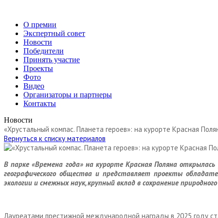
О премии
Экспертный совет
Новости
Победители
Принять участие
Проекты
Фото
Видео
Организаторы и партнеры
Контакты
Новости
«Хрустальный компас. Планета героев»: на курорте Красная Пол
Вернуться к списку материалов
В парке «Времена года» на курорте Красная Поляна открылась
географического общества и представляет проекты обладател
экологии и смежных наук, крупный вклад в сохранение природног
Лауреатами престижной международной награды в 2025 году стал