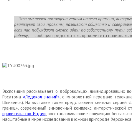
— Эта выставка посвящена героям нашего времени, которые 
реализуют свои проекты, развивают общество и совершаю
всех нас, побуждают смелее идти по собственному пути, з
работу,
— сообщил председатель оргкомитета национально
Экспозиция рассказывает о добровольцах, ликвидировавших по
Росатома
«Ледокол знаний»
, о многолетней передаче телекан
Шпиленок). На выставке также представлены книжная серией «
границ», современный зимовочный комплекс антарктической 
правительство Индии
, восстанавливающие популяцию бенгальск
масштабные в мире исследования в южном пригороде Херсонеса