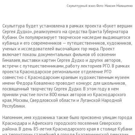
Скульптурный эскиз. Фото: Максим Малашенко
Скульптура будет установлена в рамках проекта «Букет вершин
Сергея Дудко», реализуемого на средства Гранта Губернатора
Кубани. Он популяризирует творческое наследие выдающегося
кубанца и его современников — путешественников, художников,
ученых и исследователей высочайших гор мира. Проект
включает показы документальных фильмов об освоении
Гималаев, выставки картин Сергея Дудко и других авторов,
встречи с путешественниками, работу лекториев РГО. В рамках
проекта Краснодарское региональное отделение РГО
совместно с Краснодарским краевым художественным музеем
имени Федора Коваленко проводит конкурс для школьников,
посвященный творчеству Сергея Дудко. В этом году в нем
приняли участие почти 800 юных авторов из Краснодарского
края, Москвы, Свердловской области и Луганской Народной
Республики.
Напомним, имя художника также было присвоено улицам города
Краснодара и Афипского городского поселения Северского
района. В день 85-летия Краснодарского края в столице Кубани
на территории старейшей в городе Екатерининской гимназии