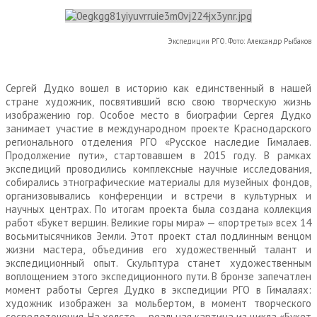
Экспедиции РГО. Фото: Александр Рыбаков
Сергей Дудко вошел в историю как единственный в нашей
стране художник, посвятивший всю свою творческую жизнь
изображению гор. Особое место в биографии Сергея Дудко
занимает участие в международном проекте Краснодарского
регионального отделения РГО «Русское наследие Гималаев.
Продолжение пути», стартовавшем в 2015 году. В рамках
экспедиций проводились комплексные научные исследования,
собирались этнографические материалы для музейных фондов,
организовывались конференции и встречи в культурных и
научных центрах. По итогам проекта была создана коллекция
работ «Букет вершин. Великие горы мира» — «портреты» всех 14
восьмитысячников Земли. Этот проект стал подлинным венцом
жизни мастера, объединив его художественный талант и
экспедиционный опыт. Скульптура станет художественным
воплощением этого экспедиционного пути. В бронзе запечатлен
момент работы Сергея Дудко в экспедиции РГО в Гималаях:
художник изображен за мольбертом, в момент творческого
сосредоточения. На холсте — реальная картина из цикла «Букет