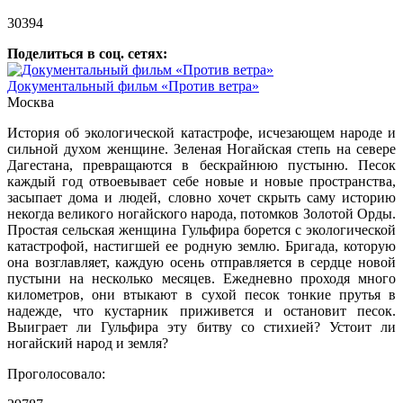
30394
Поделиться в соц. сетях:
Документальный фильм «Против ветра»
Москва
История об экологической катастрофе, исчезающем народе и
сильной духом женщине. Зеленая Ногайская степь на севере
Дагестана, превращаются в бескрайнюю пустыню. Песок
каждый год отвоевывает себе новые и новые пространства,
засыпает дома и людей, словно хочет скрыть саму историю
некогда великого ногайского народа, потомков Золотой Орды.
Простая сельская женщина Гульфира борется с экологической
катастрофой, настигшей ее родную землю. Бригада, которую
она возглавляет, каждую осень отправляется в сердце новой
пустыни на несколько месяцев. Ежедневно проходя много
километров, они втыкают в сухой песок тонкие прутья в
надежде, что кустарник приживется и остановит песок.
Выиграет ли Гульфира эту битву со стихией? Устоит ли
ногайский народ и земля?
Проголосовало: