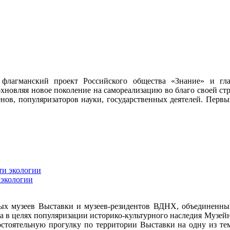
 флагманский проект Российского общества «Знание» и гл
хновляя новое поколение на самореализацию во благо своей с
менов, популяризаторов науки, государственных деятелей. Первы
 экологии
 музеев Выставки и музеев-резидентов ВДНХ, объединенных 
года в целях популяризации историко-культурного наследия Муз
стоятельную прогулку по территории Выставки на одну из тем: