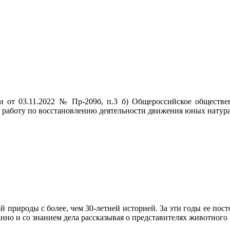
 от 03.11.2022 № Пр-209б, п.3 б) Общероссийское обществе
ет работу по восстановлению деятельности движения юных натур
й природы с более, чем 30-летней историей. За эти годы ее по
анно и со знанием дела рассказывая о представителях животного