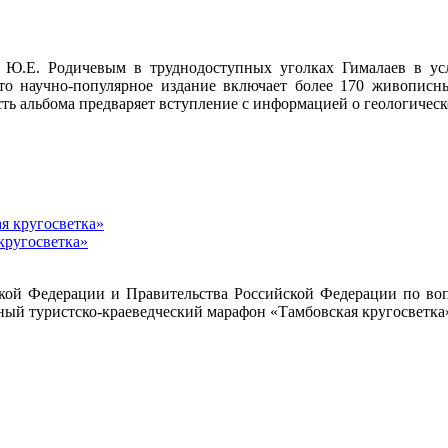
 Ю.Е. Родичевым в труднодоступных уголках Гималаев в усл
Это научно-популярное издание включает более 170 живописны
 альбома предваряет вступление с информацией о геологическо
кругосветка»
кой Федерации и Правительства Российской Федерации по воп
ный туристско-краеведческий марафон «Тамбовская кругосветка