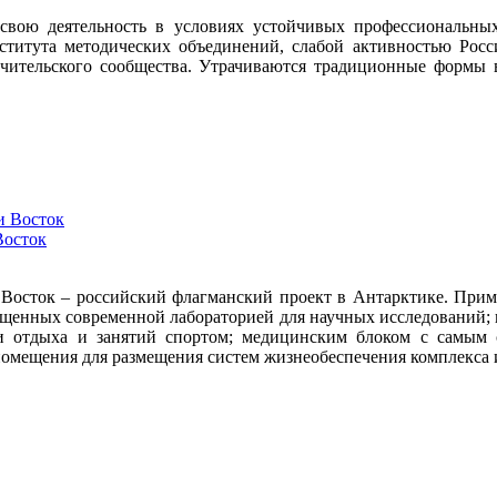
 свою деятельность в условиях устойчивых профессиональн
ститута методических объединений, слабой активностью Росс
ительского сообщества. Утрачиваются традиционные формы в
Восток
 Восток – российский флагманский проект в Антарктике. Приме
снащенных современной лабораторией для научных исследований
ми отдыха и занятий спортом; медицинским блоком с самым
омещения для размещения систем жизнеобеспечения комплекса 