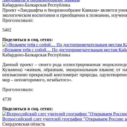
Кабардино-Балкарская Республика
Проект «Ландшафты и биоразнообразие Кавказа» является уни
экологическом воспитании и приобщении к познанию, изучен
Проголосовало:
5402
Поделиться в соц. сетях:
«Возьмем тебя с собой… По достопримечательным местам Каба
Кабардино-Балкарская Республика
Данный проект – своего рода иллюстрированная энциклопеди
Кузьмина) «живым, образным, эмоциональным языком; от на
неизъяснимо прекрасный конгломерат природы, одухотворенно
мир – неповторимого, незабытого».
Проголосовало:
4739
Поделиться в соц. сетях:
Всероссийский слет учителей географии "Открываем Россию з
Свердловская область