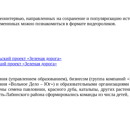
идеоинтервью, направленных на сохранение и популяризацию ист
временниках можно познакомиться в формате видеороликов.
ий проект «Зеленая дорога»
ения (управлением образованием), бизнесом (группа компаний 
ения «Вольное Дело – Юг») и образовательными организациями
ны семена павловнии, красного дуба, катальпы, других растен
ть-Лабинского района сформировались команды из числа детей, 