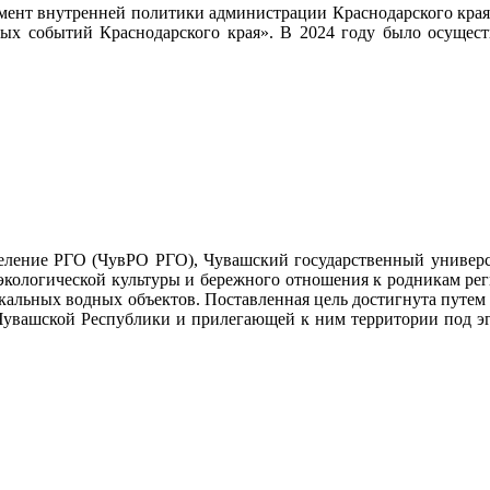
мент внутренней политики администрации Краснодарского края
ных событий Краснодарского края». В 2024 году было осущест
деление РГО (ЧувРО РГО), Чувашский государственный универс
кологической культуры и бережного отношения к родникам реги
икальных водных объектов. Поставленная цель достигнута путем
х Чувашской Республики и прилегающей к ним территории под э