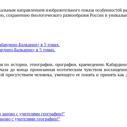
кальным направлением изобразительного показа особенностей р
ию, сохранению биологического разнообразия России и уникал
рдино-Балкарии» в 5 томах.
я по истории, этнографии, орографии, краеведению Кабардино-
чала до конца пронизанная поэтическим чувством восхищения 
й присутствием человека, умеющего ее понять и принять как да
аново с учителями географии!"