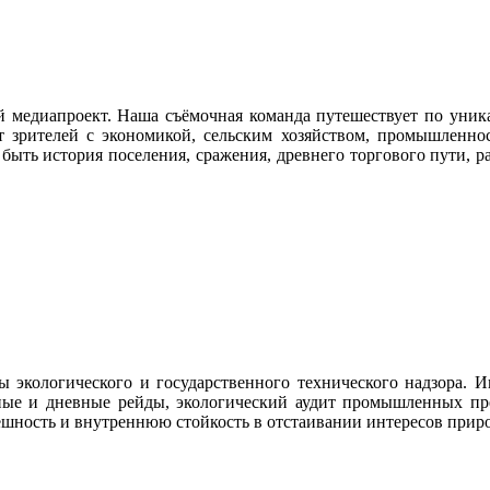
й медиапроект. Наша съёмочная команда путешествует по уник
ит зрителей с экономикой, сельским хозяйством, промышлен
быть история поселения, сражения, древнего торгового пути, р
экологического и государственного технического надзора. И
чные и дневные рейды, экологический аудит промышленных пре
нешность и внутреннюю стойкость в отстаивании интересов при