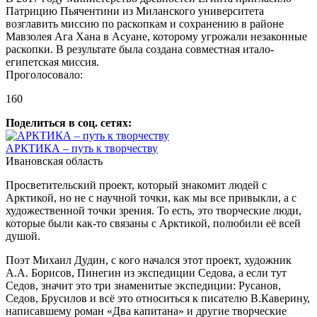
Патрицию Пьячентини из Миланского университета
возглавить миссию по раскопкам и сохранению в районе
Мавзолея Ага Хана в Асуане, которому угрожали незаконные
раскопки. В результате была создана совместная итало-
египетская миссия.
Проголосовало:
160
Поделиться в соц. сетях:
АРКТИКА – путь к творчеству
Ивановская область
Просветительский проект, который знакомит людей с
Арктикой, но не с научной точки, как мы все привыкли, а с
художественной точки зрения. То есть, это творческие люди,
которые были как-то связаны с Арктикой, полюбили её всей
душой.
Поэт Михаил Дудин, с кого начался этот проект, художник
А.А. Борисов, Пинегин из экспедиции Седова, а если тут
Седов, значит это три знаменитые экспедиции: Русанов,
Седов, Брусилов и всё это относиться к писателю В.Каверину,
написавшему роман «Два капитана» и другие творческие