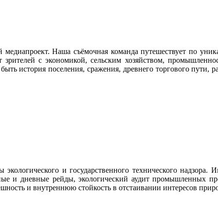
й медиапроект. Наша съёмочная команда путешествует по уник
ит зрителей с экономикой, сельским хозяйством, промышлен
быть история поселения, сражения, древнего торгового пути, р
экологического и государственного технического надзора. И
чные и дневные рейды, экологический аудит промышленных пре
нешность и внутреннюю стойкость в отстаивании интересов при