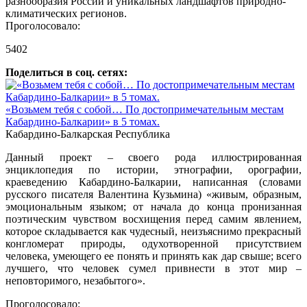
разнообразия России и уникальных ландшафтов природно-
климатических регионов.
Проголосовало:
5402
Поделиться в соц. сетях:
«Возьмем тебя с собой… По достопримечательным местам
Кабардино-Балкарии» в 5 томах.
Кабардино-Балкарская Республика
Данный проект – своего рода иллюстрированная
энциклопедия по истории, этнографии, орографии,
краеведению Кабардино-Балкарии, написанная (словами
русского писателя Валентина Кузьмина) «живым, образным,
эмоциональным языком; от начала до конца пронизанная
поэтическим чувством восхищения перед самим явлением,
которое складывается как чудесный, неизъяснимо прекрасный
конгломерат природы, одухотворенной присутствием
человека, умеющего ее понять и принять как дар свыше; всего
лучшего, что человек сумел привнести в этот мир –
неповторимого, незабытого».
Проголосовало: