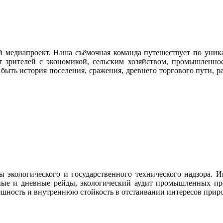
й медиапроект. Наша съёмочная команда путешествует по уник
ит зрителей с экономикой, сельским хозяйством, промышлен
быть история поселения, сражения, древнего торгового пути, р
экологического и государственного технического надзора. И
чные и дневные рейды, экологический аудит промышленных пре
нешность и внутреннюю стойкость в отстаивании интересов при