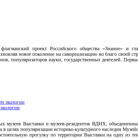
 флагманский проект Российского общества «Знание» и гл
хновляя новое поколение на самореализацию во благо своей с
менов, популяризаторов науки, государственных деятелей. Первы
 экологии
 музеев Выставки и музеев-резидентов ВДНХ, объединенных 
года в целях популяризации историко-культурного наследия Муз
стоятельную прогулку по территории Выставки на одну из тем: