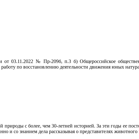
 от 03.11.2022 № Пр-209б, п.3 б) Общероссийское обществе
ет работу по восстановлению деятельности движения юных натур
й природы с более, чем 30-летней историей. За эти годы ее по
анно и со знанием дела рассказывая о представителях животного