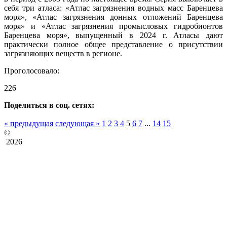
себя три атласа: «Атлас загрязнения водных масс Баренцева
моря», «Атлас загрязнения донных отложений Баренцева
моря» и «Атлас загрязнения промысловых гидробионтов
Баренцева моря», выпущенный в 2024 г. Атласы дают
практически полное общее представление о присутствии
загрязняющих веществ в регионе.
Проголосовало:
226
Поделиться в соц. сетях:
« предыдущая
следующая »
1
2
3
4
5
6
7
...
14
15
©
2026