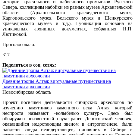
истории красильного и набоечного промыслов Русского
Севера, коллекциям набойки из разных музеев Архангельской
области (Архангельского краеведческого музея,
Каргопольского музея, Вельского музея и Шенкурского
краеведческого музеев и т.д.). Публикация основана на
уникальных архивных документах, собранных Н.П.
Лютиковой.
Проголосовало:
317
Поделиться в соц. сетях:
Древние тропы Алтая: виртуальные путешествия на
памятники археологии
Новосибирская область
Проект посвящён деятельности сибирских археологов по
изучению памятников каменного века Алтая, который
неспроста называют «колыбелью культур». Здесь был
обнаружен неизвестный науке ранее Денисовский человек,
оказавшийся недостающим звеном в антропогенезе, были
найдены следы неандертальцев, попавших в Сибирь в
результате головокружительно далёкой миграции из Европы.