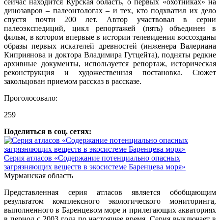
сейчас находится Курская область, о первых «охотниках» на
динозавров – палеонтологах – и тех, кто подхватил их дело
спустя почти 200 лет. Автор участвовал в серии
палеоэкспедиций, цикл репортажей (пять) объединен в
фильм, в котором впервые в истории телевидения воссозданы
образы первых искателей древностей (инженера Валериана
Киприянова и доктора Владимира Гутцейта), подняты редкие
архивные документы, используется репортаж, историческая
реконструкция и художественная постановка. Сюжет
закольцован приемом рассказ в рассказе.
Проголосовало:
259
Поделиться в соц. сетях:
Серия атласов «Содержание потенциально опасных
загрязняющих веществ в экосистеме Баренцева моря»
Мурманская область
Представленная серия атласов является обобщающим
результатом комплексного экологического мониторинга,
выполненного в Баренцевом море и прилегающих акваториях
в период с 2003 года по настоящее время. Серия выключает в