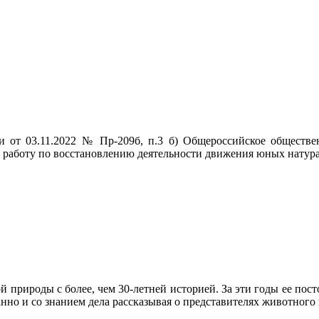
 от 03.11.2022 № Пр-209б, п.3 б) Общероссийское обществе
ет работу по восстановлению деятельности движения юных натур
й природы с более, чем 30-летней историей. За эти годы ее по
анно и со знанием дела рассказывая о представителях животного