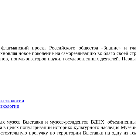
 флагманский проект Российского общества «Знание» и гл
хновляя новое поколение на самореализацию во благо своей с
менов, популяризаторов науки, государственных деятелей. Первы
 экологии
 музеев Выставки и музеев-резидентов ВДНХ, объединенных 
года в целях популяризации историко-культурного наследия Муз
стоятельную прогулку по территории Выставки на одну из тем: