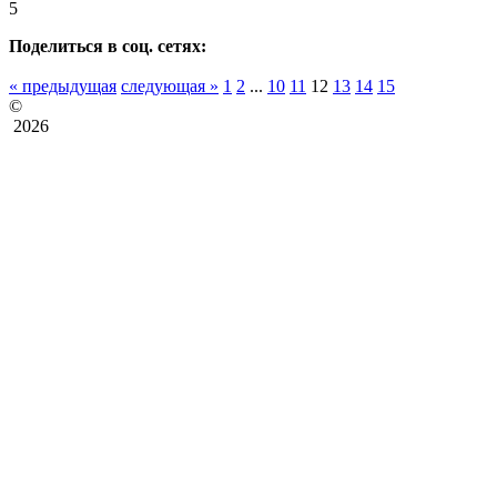
5
Поделиться в соц. сетях:
« предыдущая
следующая »
1
2
...
10
11
12
13
14
15
©
2026