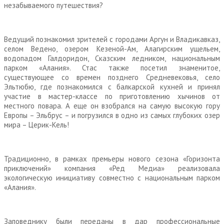
незабываемого путешествия?
Ведущий познакомил зрителей с городами Аргун и Владикавказ,
селом Ведено, озером Кезеной-Ам, Алагирским ущельем,
водопадом Галдоридон, Сказским ледником, национальным
парком «Алания». Стас также посетил знаменитое,
существующее со времен позднего Средневековья, село
Эльтюбю, где познакомился с балкарской кухней и принял
участие в мастер-классе по приготовлению хычинов от
местного повара. А еще он взобрался на самую высокую гору
Европы – Эльбрус – и погрузился в одно из самых глубоких озер
мира – Церик-Кель!
Традиционно, в рамках премьеры нового сезона «Горизонта
приключений» компания «Ред Медиа» реализовала
экологическую инициативу совместно с национальным парком
«Алания».
Заповеднику были переданы в дар профессиональные