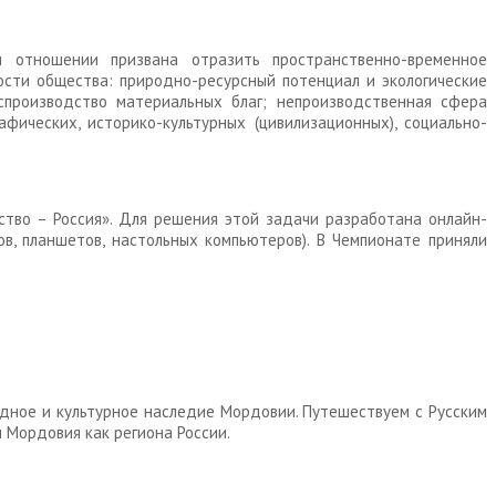
м отношении призвана отразить пространственно-временное
сти общества: природно-ресурсный потенциал и экологические
спроизводство материальных благ; непроизводственная сфера
фических, историко-культурных (цивилизационных), социально-
ство – Россия». Для решения этой задачи разработана онлайн-
в, планшетов, настольных компьютеров). В Чемпионате приняли
одное и культурное наследие Мордовии. Путешествуем с Русским
и Мордовия как региона России.