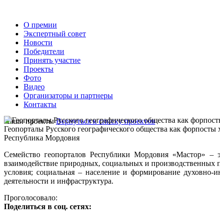
О премии
Экспертный совет
Новости
Победители
Принять участие
Проекты
Фото
Видео
Организаторы и партнеры
Контакты
Наши проекты
Вернуться к списку проектов
Геопорталы Русского географического общества как форпосты 
Республика Мордовия
Семейство геопорталов Республики Мордовия «Мастор» – э
взаимодействие природных, социальных и производственных п
условия; социальная – население и формирование духовно-и
деятельности и инфраструктура.
Проголосовало:
Поделиться в соц. сетях: