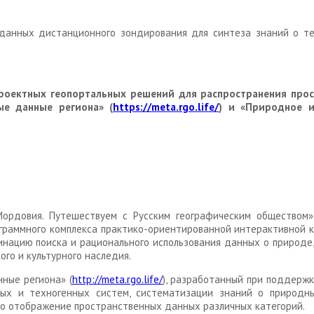
 данных дистанционного зондирования для синтеза знаний о тер
роектных геопортальных решений для распространения про
ые данные региона» (
https://meta.rgo.life/
) и «Природное и
Мордовия. Путешествуем с Русским географическим обществом»
ограммного комплекса практико-ориентированной интерактивной к
ацию поиска и рационального использования данных о природе, 
го и культурного наследия.
ные региона» (
http://meta.rgo.life/
), разработанный при поддержк
ных и техногенных систем, систематизации знаний о природны
го отображение пространственных данных различных категорий.