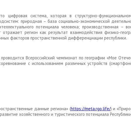
то цифровая система, которая в структурно-функционально
одсистем: природная – база социально-экономической деятельно
нтеллектуального потенциала человека; производственная – во
 отражает регион как результат взаимодействия физико-геогра
и иных факторов пространственной дифференциации республики.
 проводится Всероссийский чемпионат по географии «Мое Отече
соревнование с использованием различных устройств (смартфоно
остранственные данные региона» (
https://meta.rgo.life/
) и «Прир
 развитие хозяйственного и туристического потенциала Республик