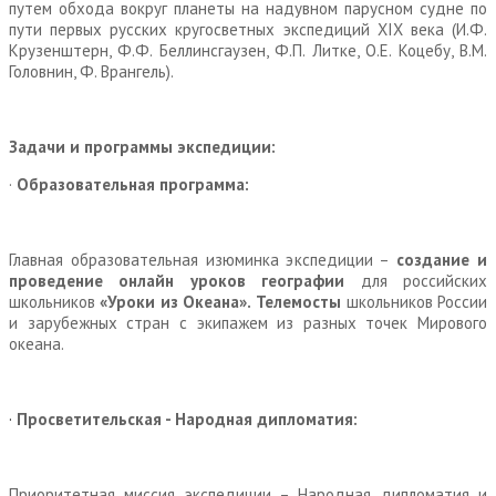
путем обхода вокруг планеты на надувном парусном судне по
пути первых русских кругосветных экспедиций XIX века (И.Ф.
Крузенштерн, Ф.Ф. Беллинсгаузен, Ф.П. Литке, О.Е. Коцебу, В.М.
Головнин, Ф. Врангель).
Задачи и программы экспедиции:
·
Образовательная программа:
Главная образовательная изюминка экспедиции –
создание и
проведение онлайн уроков географии
для российских
школьников
«Уроки из Океана».
Телемосты
школьников России
и зарубежных стран с экипажем из разных точек Мирового
океана.
·
Просветительская - Народная дипломатия:
Приоритетная миссия экспедиции – Народная дипломатия и