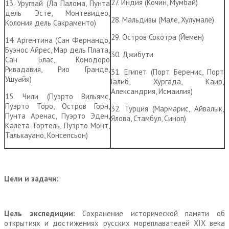
27. Индия (Кочин, Мумбай)
13. Уругвай (Ла Палома, Пунта
дель Эсте, Монтевидео,
28. Мальдивы (Мале, Хулумале)
Колония дель Сакраменто)
29. Остров Сокотра (Йемен)
14. Аргентина (Сан Фернандо,
Буэнос Айрес, Мар дель Плата,
30. Джибути
Сан Блас, Комодоро
Ривадавия, Рио Гранде,
31. Египет (Порт Беренис, Порт
Ушуайя)
Галиб, Хургада, Каир,
Александрия, Исмаилия)
15. Чили (Пуэрто Вильямс,
Пуэрто Торо, Остров Горн,
32. Турция (Мармарис, Айвалык,
Пунта Аренас, Пуэрто Эден,
Ялова, Стамбул, Синоп)
Калета Тортель, Пуэрто Монт,
Талькауано, Консепсьон)
Цели и задачи:
Цель экспедиции:
Cохранение исторической памяти об
открытиях и достижениях русских мореплавателей XIX века