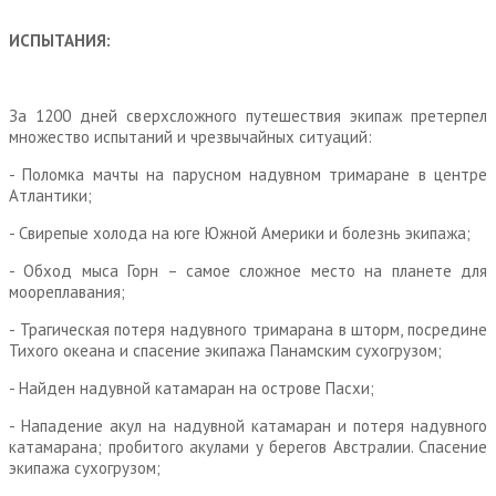
ИСПЫТАНИЯ:
За 1200 дней сверхсложного путешествия экипаж претерпел
множество испытаний и чрезвычайных ситуаций:
- Поломка мачты на парусном надувном тримаране в центре
Атлантики;
- Свирепые холода на юге Южной Америки и болезнь экипажа;
- Обход мыса Горн – самое сложное место на планете для
моореплавания;
- Трагическая потеря надувного тримарана в шторм, посредине
Тихого океана и спасение экипажа Панамским сухогрузом;
- Найден надувной катамаран на острове Пасхи;
- Нападение акул на надувной катамаран и потеря надувного
катамарана; пробитого акулами у берегов Австралии. Спасение
экипажа сухогрузом;