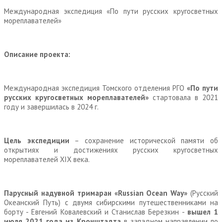
Международная экспедиция «По пути русских кругосветных
мореплавателей»
Описание проекта:
Международная экспедиция Томского отделения РГО
«По пути
русских кругосветных мореплавателей»
стартовала в 2021
году и завершилась в 2024 г.
Цель экспедиции
– сохранение исторической памяти об
открытиях и достижениях русских кругосветных
мореплавателей XIX века.
Парусный надувной тримаран «Russian
Ocean
Way
»
(Русский
Океанский Путь) с двумя сибирскими путешественниками на
борту - Евгений Ковалевский и Станислав Березкин -
вышел 1
июля 2021 года из Кронштадта
в западном направлении по