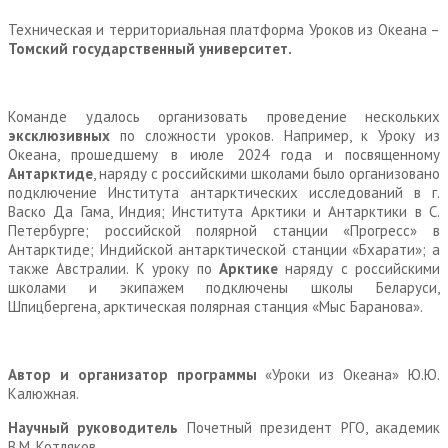
Техническая и территориальная платформа Уроков из Океана –
Томский государственный университет.
Команде удалось организовать проведение нескольких
эксклюзивных
по сложности уроков. Например, к Уроку из
Океана, прошедшему в июле 2024 года и посвященному
Антарктиде
, наряду с российскими школами было организовано
подключение Института антарктических исследований в г.
Васко Да Гама, Индия; Института Арктики и Антарктики в С.
Петербурге; российской полярной станции «Прогресс» в
Антарктиде; Индийской антарктической станции «Бхарати»; а
также Австралии. К уроку по
Арктике
наряду с российскими
школами и экипажем подключены школы Беларуси,
Шпицбергена, арктическая полярная станция «Мыс Баранова».
Автор и организатор программы
«Уроки из Океана» Ю.Ю.
Калюжная.
Научный руководитель
Почетный президент РГО, академик
В.М. Котляков.