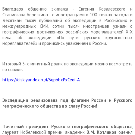
Благодаря общению экипажа - Евгения Ковалевского и
Станислава Березкина - с иностранцами в 100 точках захода и
десяткам тысяч публикаций об экспедиции в Российских и
международных СМИ, сотни тысяч иностранцев узнали о
географических достижениях российских мореплавателей XIX
века, об экспедиции «По пути русских кругосветных
мореплавателей» и прониклись уважением к России.
Итоговый 3-х минутный ролик по экспедиции можно посмотреть
по ссылке:
https://disk.yandex.ru/i/5qpbbxPxCeoi-A
Экспедиция реализована под флагами России и
Русского
географического общества
во славу России!
Почетный президент Русского географического общества
,
лауреат Нобелевской премии, академик
В.М. Котляков
оценил