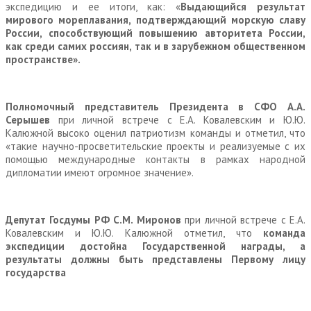
экспедицию и ее итоги, как: «
Выдающийся результат
мирового мореплавания, подтверждающий морскую славу
России, способствующий повышению авторитета России,
как среди самих россиян, так и в зарубежном общественном
пространстве».
Полномочный представитель Президента в СФО А.А.
Серышев
при личной встрече с Е.А. Ковалевским и Ю.Ю.
Калюжной высоко оценил патриотизм команды и отметил, что
«такие научно-просветительские проекты и реализуемые с их
помощью международные контакты в рамках народной
дипломатии имеют огромное значение».
Депутат Госдумы РФ С.М. Миронов
при личной встрече с Е.А.
Ковалевским и Ю.Ю. Калюжной
отметил,
что
команда
экспедиции достойна Государственной награды, а
результаты должны быть представлены Первому лицу
государства