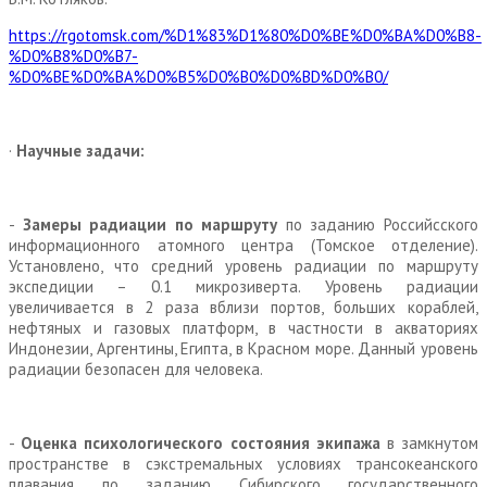
https://rgotomsk.com/%D1%83%D1%80%D0%BE%D0%BA%D0%B8-
%D0%B8%D0%B7-
%D0%BE%D0%BA%D0%B5%D0%B0%D0%BD%D0%B0/
·
Научные задачи:
-
Замеры радиации по маршруту
по заданию Российсского
информационного атомного центра (Томское отделение).
Установлено, что средний уровень радиации по маршруту
экспедиции – 0.1 микрозиверта. Уровень радиации
увеличивается в 2 раза вблизи портов, больших кораблей,
нефтяных и газовых платформ, в частности в акваториях
Индонезии, Аргентины, Египта, в Красном море. Данный уровень
радиации безопасен для человека.
-
Оценка психологического состояния экипажа
в замкнутом
пространстве в сэкстремальных условиях трансокеанского
плавания по заданию Сибирского государственного