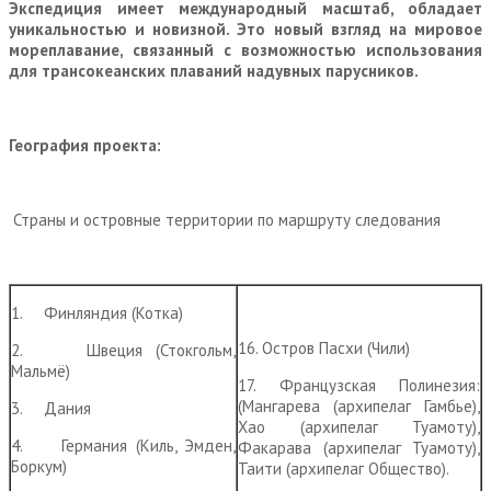
Экспедиция имеет
международный масштаб
, обладает
уникальностью и новизной
. Это
новый взгляд на мировое
мореплавание
, связанный с возможностью использования
для трансокеанских плаваний надувных парусников.
География проекта:
Страны и островные территории по маршруту следования
1. Финляндия (Котка)
16. Остров Пасхи (Чили)
2. Швеция (Стокгольм,
Мальмё)
17. Французская Полинезия:
(Мангарева (архипелаг Гамбье),
3. Дания
Хао (архипелаг Туамоту),
4. Германия (Киль, Эмден,
Факарава (архипелаг Туамоту),
Боркум)
Таити (архипелаг Общество).