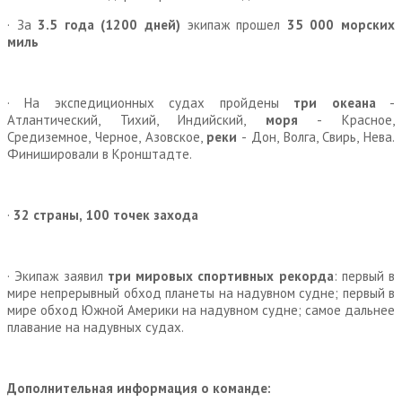
· За
3.5 года (1200 дней)
экипаж прошел
35
000 морских
миль
· На экспедиционных судах пройдены
три океана
-
Атлантический, Тихий, Индийский,
моря
- Красное,
Средиземное, Черное, Азовское,
реки
- Дон, Волга, Свирь, Нева.
Финишировали в Кронштадте.
·
32 страны, 100 точек захода
· Экипаж заявил
три мировых спортивных рекорда
: первый в
мире непрерывный обход планеты на надувном судне; первый в
мире обход Южной Америки на надувном судне; самое дальнее
плавание на надувных судах.
Дополнительная информация о команде: