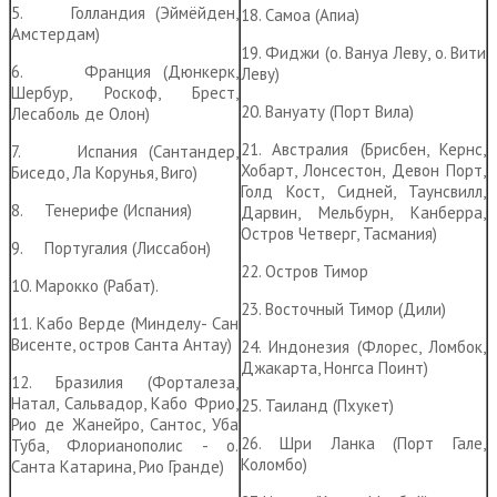
5. Голландия (Эймёйден,
18. Самоа (Апиа)
Амстердам)
19. Фиджи (о. Вануа Леву, о. Вити
6. Франция (Дюнкерк,
Леву)
Шербур, Роскоф, Брест,
20. Вануату (Порт Вила)
Лесаболь де Олон)
21. Австралия (Брисбен, Кернс,
7. Испания (Сантандер,
Хобарт, Лонсестон, Девон Порт,
Биседо, Ла Корунья, Виго)
Голд Кост, Сидней, Таунсвилл,
8. Тенерифе (Испания)
Дарвин, Мельбурн, Канберра,
Остров Четверг, Тасмания)
9. Португалия (Лиссабон)
22. Остров Тимор
10. Марокко (Рабат).
23. Восточный Тимор (Дили)
11. Кабо Верде (Минделу- Сан
Висенте, остров Санта Антау)
24. Индонезия (Флорес, Ломбок,
Джакарта, Нонгса Поинт)
12. Бразилия (Форталеза,
Натал, Сальвадор, Кабо Фрио,
25. Таиланд (Пхукет)
Рио де Жанейро, Сантос, Уба
26. Шри Ланка (Порт Гале,
Туба, Флорианополис - о.
Коломбо)
Санта Катарина, Рио Гранде)