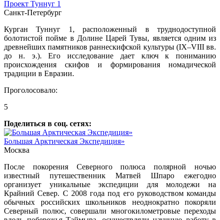
Проект Туннуг 1
Санкт-Петербург
Курган Туннуг 1, расположенный в труднодоступной
болотистой пойме в Долине Царей Тувы, является одним из
древнейших памятников раннескифской культуры (IX–VIII вв.
до н. э.). Его исследование дает ключ к пониманию
происхождения скифов и формирования номадической
традиции в Евразии.
Проголосовало:
5
Поделиться в соц. сетях:
Большая Арктическая Экспедиция»
Москва
После покорения Северного полюса полярной ночью
известный путешественник Матвей Шпаро ежегодно
организует уникальные экспедиции для молодежи на
Крайний Север. С 2008 года под его руководством команды
обычных российских школьников неоднократно покоряли
Северный полюс, совершали многокилометровые переходы
вдоль побережья Таймыра, осуществляли научную работу в