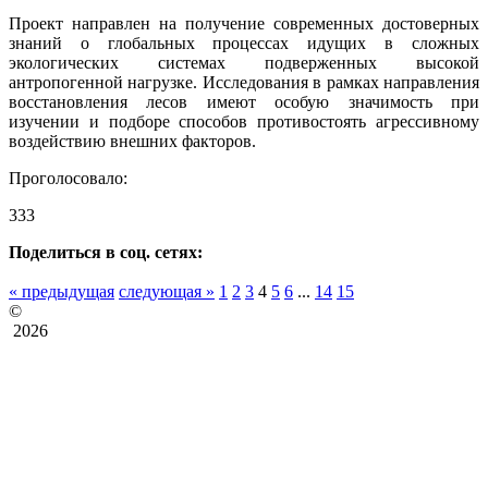
Проект направлен на получение современных достоверных
знаний о глобальных процессах идущих в сложных
экологических системах подверженных высокой
антропогенной нагрузке. Исследования в рамках направления
восстановления лесов имеют особую значимость при
изучении и подборе способов противостоять агрессивному
воздействию внешних факторов.
Проголосовало:
333
Поделиться в соц. сетях:
« предыдущая
следующая »
1
2
3
4
5
6
...
14
15
©
2026