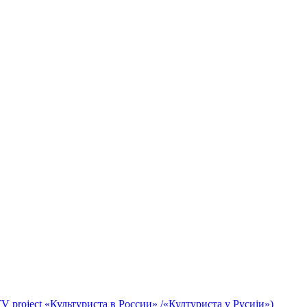
V project «Культуриста в России» /«Културиста у Русији»)