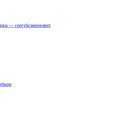
тики — сергейсмирновит
Сибири