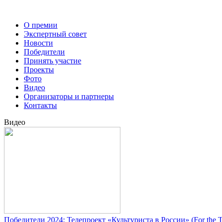
О премии
Экспертный совет
Новости
Победители
Принять участие
Проекты
Фото
Видео
Организаторы и партнеры
Контакты
Видео
Победители 2024: Телепроект «Культуриста в России» (For the T