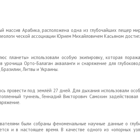
ный массив Арабика, расположена одна из глубочайших пещер мир
леологи ческой ассоциации Юрием Михайловичем Касьяном достигл
юс планеты» использовали особую экипировку, которая пораж
ов урочища Орто-Балаган акваланги и снаряжение для глубоково
, Бразилии, Литвы и Украины.
ось провести под землёй 27 дней. Для дыхания использовали осо
опленный туннель, Геннадий Викторович Самохин задействовал 
аряжение.
ователями были собраны феноменальные научные данные о глубин
ется и в настоящее время. В качестве одного из «опорных узл