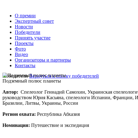
О премии
Экспертный совет
Новости
Победители
Принять участие
Проекты
Фото
Видео
Организаторы и партнеры
Контакты
Победители
Вернуться к списку победителей
Подземный полюс планеты
Автор:
Спелеолог Геннадий Самохин, Украинская спелеологи
руководством Юрия Касьяна, спелеологи Испании, Франции, И
Бразилии, Литвы, Украины, России
Регион охвата:
Республика Абхазия
Номинация:
Путешествие и экспедиция