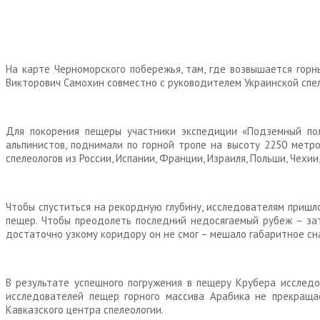
На карте Черноморского побережья, там, где возвышается гор
Викторович Самохин совместно с руководителем Украинской спе
Для покорения пещеры участники экспедиции «Подземный пол
альпинистов, поднимали по горной тропе на высоту 2250 метр
спелеологов из России, Испании, Франции, Израиля, Польши, Чехии
Чтобы спуститься на рекордную глубину, исследователям пришл
пещер. Чтобы преодолеть последний недосягаемый рубеж – зат
достаточно узкому коридору он не смог – мешало габаритное сн
В результате успешного погружения в пещеру Крубера исслед
исследователей пещер горного массива Арабика не прекраща
Кавказского центра спелеологии.