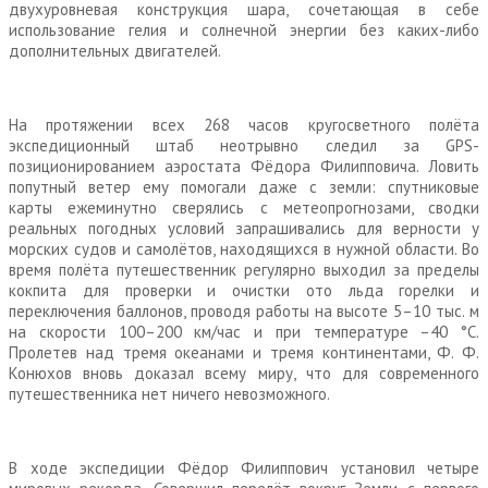
двухуровневая конструкция шара, сочетающая в себе
использование гелия и солнечной энергии без каких-либо
дополнительных двигателей.
На протяжении всех 268 часов кругосветного полёта
экспедиционный штаб неотрывно следил за GPS-
позиционированием аэростата Фёдора Филипповича. Ловить
попутный ветер ему помогали даже с земли: спутниковые
карты ежеминутно сверялись с метеопрогнозами, сводки
реальных погодных условий запрашивались для верности у
морских судов и самолётов, находящихся в нужной области. Во
время полёта путешественник регулярно выходил за пределы
кокпита для проверки и очистки ото льда горелки и
переключения баллонов, проводя работы на высоте 5–10 тыс. м
на скорости 100–200 км/час и при температуре –40 °С.
Пролетев над тремя океанами и тремя континентами, Ф. Ф.
Конюхов вновь доказал всему миру, что для современного
путешественника нет ничего невозможного.
В ходе экспедиции Фёдор Филиппович установил четыре