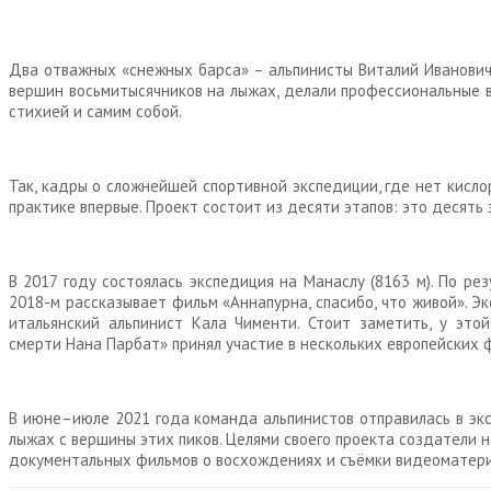
Два отважных «снежных барса» – альпинисты Виталий Иванович
вершин восьмитысячников на лыжах, делали профессиональные в
стихией и самим собой.
Так, кадры о сложнейшей спортивной экспедиции, где нет кисло
практике впервые. Проект состоит из десяти этапов: это десять
В 2017 году состоялась экспедиция на Манаслу (8163 м). По р
2018-м рассказывает фильм «Аннапурна, спасибо, что живой». Э
итальянский альпинист Кала Чименти. Стоит заметить, у это
смерти Нана Парбат» принял участие в нескольких европейских ф
В июне–июле 2021 года команда альпинистов отправилась в эксп
лыжах с вершины этих пиков. Целями своего проекта создатели 
документальных фильмов о восхождениях и съёмки видеоматери