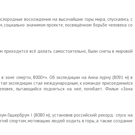
слородные восхождения на высочайшие горы мира, спускались с
, социально значимом проекте, посвящённом борьбе человека со
ам приходится всё делать самостоятельно, были сняты в мировой
 зоне смерти, 8000+». Об экспедиции на Анна пурну (8091 м) в
т этап экспедиции стал международным, к команде присоединился
еловек, пытающийся подняться на неё, погибает. Фильм «Зона
м-Гашербрум I (8080 м), установив российский рекорд: спуск на
ятий спортом, мотивацию людей ходить в горы, а также создание