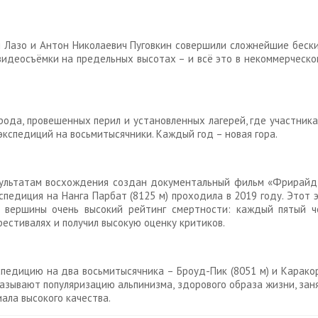
 Лазо и Антон Николаевич Пуговкин совершили сложнейшие бески
идеосъёмки на предельных высотах – и всё это в некоммерческом
рода, провешенных перил и установленных лагерей, где участник
 экспедиций на восьмитысячники. Каждый год – новая гора.
езультатам восхождения создан документальный фильм «Фрирайд в
кспедиция на Нанга Парбат (8125 м) проходила в 2019 году. Это
й вершины очень высокий рейтинг смертности: каждый пятый ч
естивалях и получил высокую оценку критиков.
едицию на два восьмитысячника – Броуд-Пик (8051 м) и Каракору
называют популяризацию альпинизма, здорового образа жизни, зан
ала высокого качества.