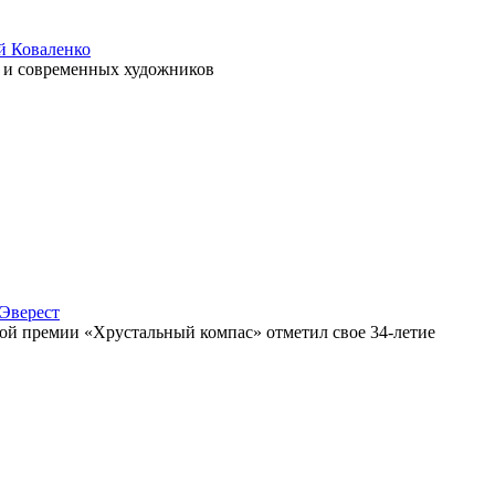
й Коваленко
и и современных художников
 Эверест
ной премии «Хрустальный компас» отметил свое 34-летие