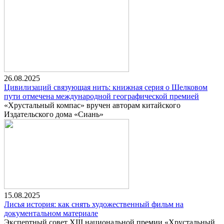
26.08.2025
Цивилизаций связующая нить: книжная серия о Шелковом
пути отмечена международной географической премией
«Хрустальный компас» вручен авторам китайского
Издательского дома «Сиань»
15.08.2025
Лисья история: как снять художественный фильм на
документальном материале
Экспертный совет XIII национальной премии «Хрустальный