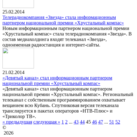
25.02.2014
Телерадиокомпания «Звезда» стала информационным
партнером национальной премии «Хрустальный компас»
Новым информационным партнером национальной премии
«Хрустальный компас» стала телерадиокомпания «Звезда». В
состав медиахолдинга входят телеканал «Звезда»,
одноименная радиостанция и интернет-сайты.
21.02.2014
«Девятый канал» стал информационным партнером
национальной премии «Хрустальный компас»
«Девятый канал» стал информационным партнером
национальной премии «Хрустальный компас». Региональный
телеканал с собственным программированием охватывает
вещанием всю Кубань. Спутниковая версия телеканала
транслируется в пакетах операторов «НТВ-Плюс» и
«Триколор ТВ».
« предыдущая
следующая »
1
2
...
43
44
45
46
47
...
51
52
©
2026