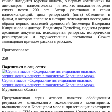
сейчас находится Курская область, о первых «охотниках» на
динозавров – палеонтологах – и тех, кто подхватил их дело
спустя почти 200 лет. Автор участвовал в серии
палеоэкспедиций, цикл репортажей (пять) объединен в
фильм, в котором впервые в истории телевидения воссозданы
образы первых искателей древностей (инженера Валериана
Киприянова и доктора Владимира Гутцейта), подняты редкие
архивные документы, используется репортаж, историческая
реконструкция и художественная постановка. Сюжет
закольцован приемом рассказ в рассказе.
Проголосовало:
259
Поделиться в соц. сетях:
Серия атласов «Содержание потенциально опасных
загрязняющих веществ в экосистеме Баренцева моря»
Мурманская область
Представленная серия атласов является обобщающим
результатом комплексного экологического мониторинга,
выполненного в Баренцевом море и прилегающих акваториях
в период с 2003 года по настоящее время. Серия выключает в