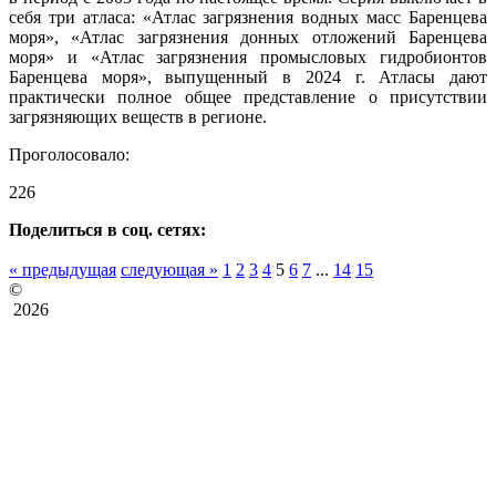
себя три атласа: «Атлас загрязнения водных масс Баренцева
моря», «Атлас загрязнения донных отложений Баренцева
моря» и «Атлас загрязнения промысловых гидробионтов
Баренцева моря», выпущенный в 2024 г. Атласы дают
практически полное общее представление о присутствии
загрязняющих веществ в регионе.
Проголосовало:
226
Поделиться в соц. сетях:
« предыдущая
следующая »
1
2
3
4
5
6
7
...
14
15
©
2026