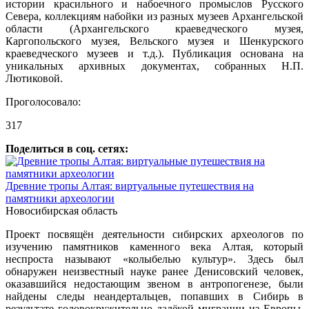
истории красильного и набоечного промыслов Русского
Севера, коллекциям набойки из разных музеев Архангельской
области (Архангельского краеведческого музея,
Каргопольского музея, Вельского музея и Шенкурского
краеведческого музеев и т.д.). Публикация основана на
уникальных архивных документах, собранных Н.П.
Лютиковой.
Проголосовало:
317
Поделиться в соц. сетях:
Древние тропы Алтая: виртуальные путешествия на
памятники археологии
Новосибирская область
Проект посвящён деятельности сибирских археологов по
изучению памятников каменного века Алтая, который
неспроста называют «колыбелью культур». Здесь был
обнаружен неизвестный науке ранее Денисовский человек,
оказавшийся недостающим звеном в антропогенезе, были
найдены следы неандертальцев, попавших в Сибирь в
результате головокружительно далёкой миграции из Европы.