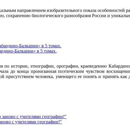
кальным направлением изобразительного показа особенностей р
ию, сохранению биологического разнообразия России и уникал
рдино-Балкарии» в 5 томах.
я по истории, этнографии, орографии, краеведению Кабардино-
чала до конца пронизанная поэтическим чувством восхищения 
й присутствием человека, умеющего ее понять и принять как да
аново с учителями географии!"