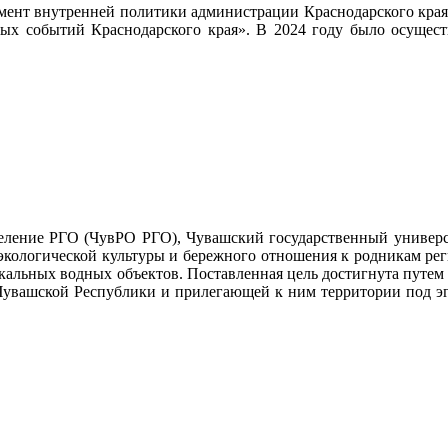
мент внутренней политики администрации Краснодарского края
ных событий Краснодарского края». В 2024 году было осущест
деление РГО (ЧувРО РГО), Чувашский государственный универс
кологической культуры и бережного отношения к родникам реги
икальных водных объектов. Поставленная цель достигнута путем
х Чувашской Республики и прилегающей к ним территории под э