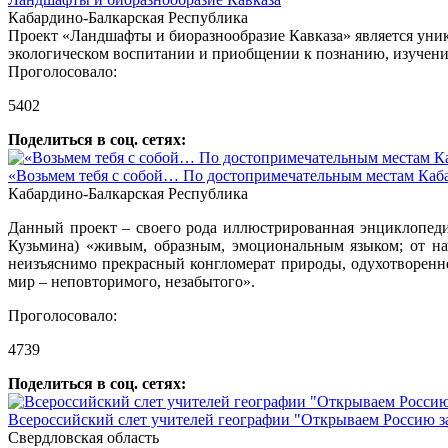
Кабардино-Балкарская Республика
Проект «Ландшафты и биоразнообразие Кавказа» является уни
экологическом воспитании и приобщении к познанию, изучен
Проголосовало:
5402
Поделиться в соц. сетях:
«Возьмем тебя с собой… По достопримечательным местам Каба
Кабардино-Балкарская Республика
Данный проект – своего рода иллюстрированная энциклопеди
Кузьмина) «живым, образным, эмоциональным языком; от на
неизъяснимо прекрасный конгломерат природы, одухотворенно
мир – неповторимого, незабытого».
Проголосовало:
4739
Поделиться в соц. сетях:
Всероссийский слет учителей географии "Открываем Россию з
Свердловская область