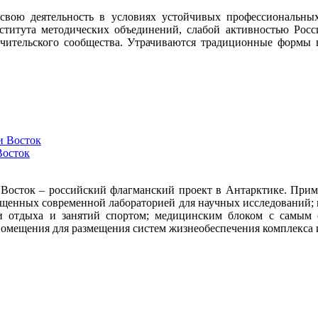
 свою деятельность в условиях устойчивых профессиональн
ститута методических объединений, слабой активностью Росс
ительского сообщества. Утрачиваются традиционные формы в
Восток
 Восток – российский флагманский проект в Антарктике. Приме
снащенных современной лабораторией для научных исследований
ми отдыха и занятий спортом; медицинским блоком с самым
омещения для размещения систем жизнеобеспечения комплекса 