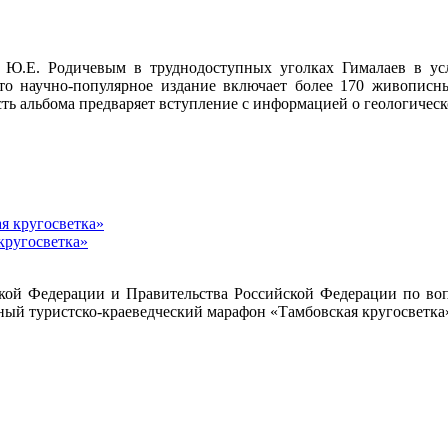
 Ю.Е. Родичевым в труднодоступных уголках Гималаев в усл
Это научно-популярное издание включает более 170 живописны
 альбома предваряет вступление с информацией о геологическо
кругосветка»
кой Федерации и Правительства Российской Федерации по воп
ный туристско-краеведческий марафон «Тамбовская кругосветка