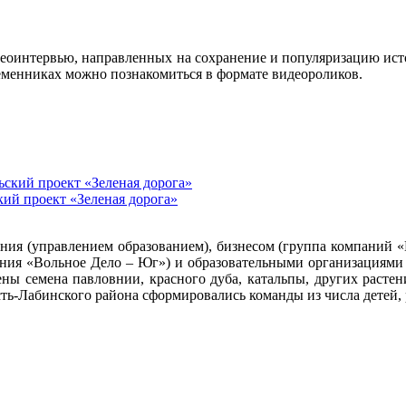
идеоинтервью, направленных на сохранение и популяризацию ист
временниках можно познакомиться в формате видеороликов.
ий проект «Зеленая дорога»
ения (управлением образованием), бизнесом (группа компаний 
ения «Вольное Дело – Юг») и образовательными организациями
ны семена павловнии, красного дуба, катальпы, других растен
ть-Лабинского района сформировались команды из числа детей, 