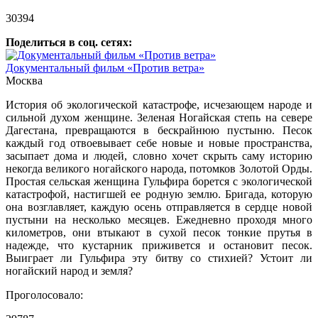
30394
Поделиться в соц. сетях:
Документальный фильм «Против ветра»
Москва
История об экологической катастрофе, исчезающем народе и
сильной духом женщине. Зеленая Ногайская степь на севере
Дагестана, превращаются в бескрайнюю пустыню. Песок
каждый год отвоевывает себе новые и новые пространства,
засыпает дома и людей, словно хочет скрыть саму историю
некогда великого ногайского народа, потомков Золотой Орды.
Простая сельская женщина Гульфира борется с экологической
катастрофой, настигшей ее родную землю. Бригада, которую
она возглавляет, каждую осень отправляется в сердце новой
пустыни на несколько месяцев. Ежедневно проходя много
километров, они втыкают в сухой песок тонкие прутья в
надежде, что кустарник приживется и остановит песок.
Выиграет ли Гульфира эту битву со стихией? Устоит ли
ногайский народ и земля?
Проголосовало: