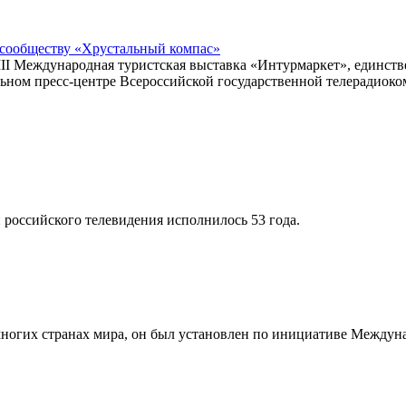
сообществу «Хрустальный компас»
II Международная туристская выставка «Интурмаркет», единств
льном пресс-центре Всероссийской государственной телерадиок
и российского телевидения исполнилось 53 года.
 многих странах мира, он был установлен по инициативе Межд