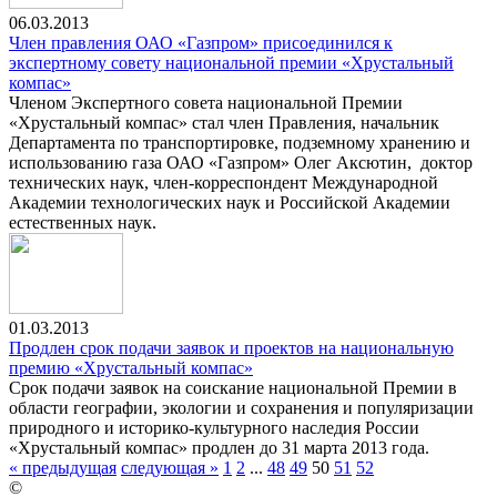
06.03.2013
Член правления ОАО «Газпром» присоединился к
экспертному совету национальной премии «Хрустальный
компас»
Членом Экспертного совета национальной Премии
«Хрустальный компас» стал член Правления, начальник
Департамента по транспортировке, подземному хранению и
использованию газа ОАО «Газпром» Олег Аксютин, доктор
технических наук, член-корреспондент Международной
Академии технологических наук и Российской Академии
естественных наук.
01.03.2013
Продлен срок подачи заявок и проектов на национальную
премию «Хрустальный компас»
Срок подачи заявок на соискание национальной Премии в
области географии, экологии и сохранения и популяризации
природного и историко-культурного наследия России
«Хрустальный компас» продлен до 31 марта 2013 года.
« предыдущая
следующая »
1
2
...
48
49
50
51
52
©